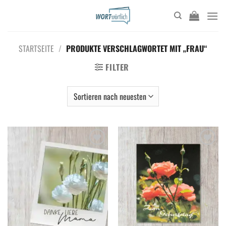
Zum
Inhalt
springen
STARTSEITE
/
PRODUKTE VERSCHLAGWORTET MIT „FRAU“
FILTER
Add to
Add to
wishlist
wishlist