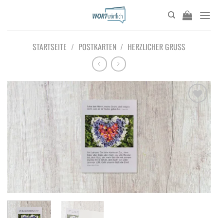
Zum
Inhalt
springen
STARTSEITE
/
POSTKARTEN
/
HERZLICHER GRUSS
Add to
wishlist