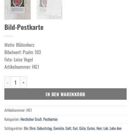
Bild-Postkarte
Motiv: Blütenherz
Bibelwort: Psalm 103
Foto: Luise Vogel
Artikelnummer: HG1
Bild-Postkarte Menge
IN DEN WARENKORB
Artikelnummer:
HG1
Kategorien:
Herzlicher Gruß
,
Postkarten
Schlagwörter:
Ehr
,
Ehre
,
Geburtstag
,
Gemüte
,
Gott
,
Gut
,
Güte
,
Gutes
,
Herr
,
Lob
,
Lobe den