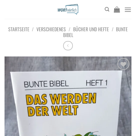
Zum
Inhalt
springen
STARTSEITE
/
VERSCHIEDENES
/
BÜCHER UND HEFTE
/
BUNTE
BIBEL
Add to
wishlist