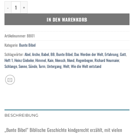
Das Werden der Welt Menge
IN DEN WARENKORB
Artikelnummer:
BB01
Kategorie:
Bunte Bibel
Schlagwörter:
Abel
,
Arche
,
Babel
,
BB
,
Bunte Bibel
,
Das Werden der Welt
,
Erfahrung
,
Gott
,
Heft 1
,
Heinz Giebeler
,
Himmel
,
Kain
,
Mensch
,
Mond
,
Regenbogen
,
Richard Neumaier
,
Schlange
,
Sonne
,
Sünde
,
Turm
,
Untergang
,
Welt
,
Wie die Welt entstand
BESCHREIBUNG
„Bunte Bibel“ Biblische Geschichte kindgerecht erzählt, mit vielen