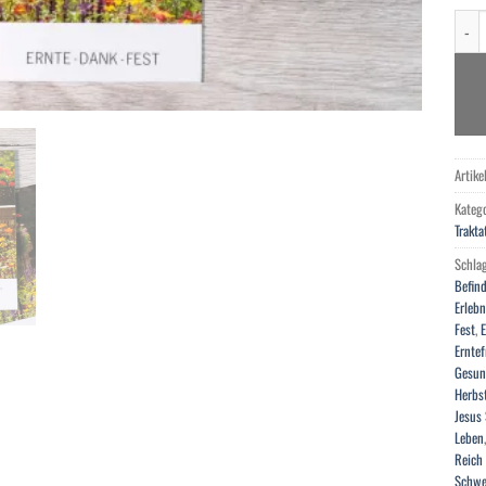
Ernt
Artik
Kateg
Trakta
Schla
Befind
Erlebn
Fest
,
Ernte
Gesun
Herbs
Jesus 
Leben
Reich
Schwe