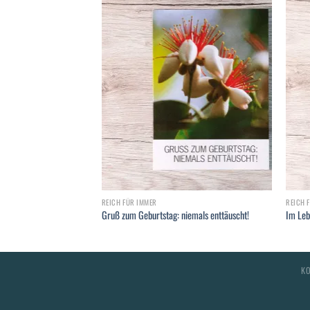
Add to
Add to
wishlist
wishlist
REICH FÜR IMMER
REICH 
che
Gruß zum Geburtstag: niemals enttäuscht!
Im Leb
K