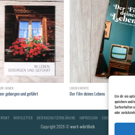
Add to
Add
wishlist
wish
FÜR IMMER
LEBENSWORTE
en: geborgen und geführt
Der Film deines Lebens
Um dir ein opti
speichern und/o
Surfverhalten o
oder zurückzie
ONTAKT
NEWSLETTER
DATENSCHUTZERKLÄRUNG
IMPRESSUM
COOKIE-RICHTLINIE (
Copyright 2026 ©
wort-wörtlich