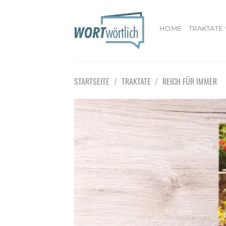
Zum
Inhalt
springen
HOME
TRAKTATE
STARTSEITE
/
TRAKTATE
/
REICH FÜR IMMER