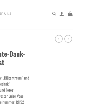
ER UNS
nte-Dank-
st
v: „Blütentraum“ und
tedank“
und Fotos:
ester Luise Vogel
kelnummer: RFI52