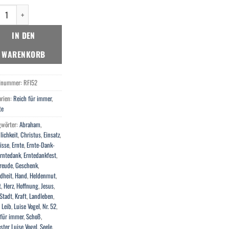
e-Dank-Fest Menge
IN DEN
WARENKORB
elnummer:
RFI52
orien:
Reich für immer
,
te
gwörter:
Abraham
,
lichkeit
,
Christus
,
Einsatz
,
isse
,
Ernte
,
Ernte-Dank-
Erntedank
,
Erntedankfest
,
freude
,
Geschenk
,
dheit
,
Hand
,
Heldenmut
,
t
,
Herz
,
Hoffnung
,
Jesus
,
Stadt
,
Kraft
,
Landleben
,
,
Leib
,
Luise Vogel
,
Nr. 52
,
 für immer
,
Schoß
,
ster Luise Vogel
,
Seele
,