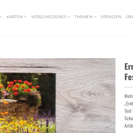
KARTEN
VERSCHIEDENES
THEMEN
SPENDEN
ÜB
Er
Fe
Add to
wishlist
Moti
„Ern
Text 
Schw
Arti