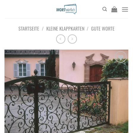
Zum
Inhalt
springen
STARTSEITE
/
KLEINE KLAPPKARTEN
/
GUTE WORTE
Add to
wishlist