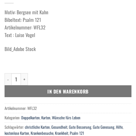
Motiv: Bergsee mit Kahn
Bibeltext: Psalm 121
Artikelnummer: WFL32
Text : Luise Vogel
Bild_Adobe Stock
Gute Genesung Menge
IN DEN WARENKORB
Artikelnummer:
WFL32
Kategorien:
Doppelkarten
,
Karten
,
Wünsche fürs Leben
Schlagwörter:
christliche Karten
,
Gesundheit
,
Gute Besserung
,
Gute Genesung
,
Hilfe
,
kostenlose Karten
,
Krankenbesuche
,
Krankheit
,
Psalm 121