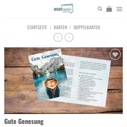
Zum
Inhalt
springen
STARTSEITE
/
KARTEN
/
DOPPELKARTEN
Add to
wishlist
Gute Genesung