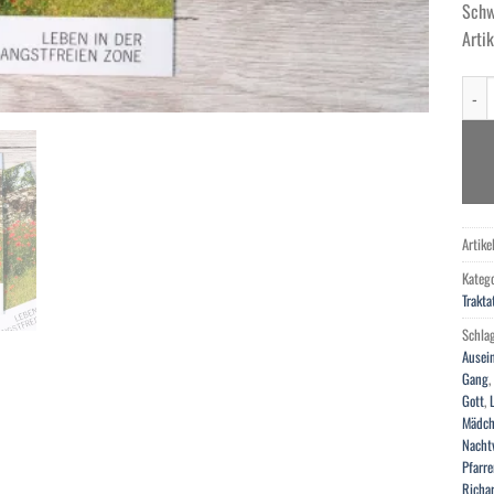
Schw
Arti
Lebe
Artik
Kateg
Trakta
Schla
Ausei
Gang
,
Gott
,
Mädc
Nacht
Pfarre
Richa