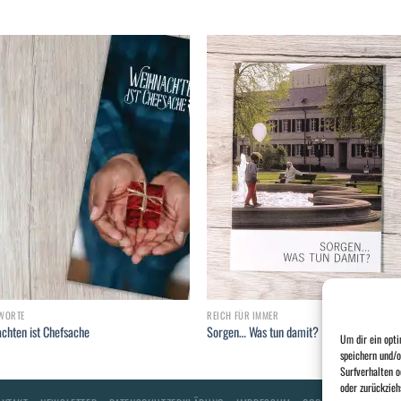
Add to
Add
wishlist
wish
WORTE
REICH FÜR IMMER
chten ist Chefsache
Sorgen… Was tun damit?
Um dir ein opti
speichern und/o
Surfverhalten o
oder zurückzie