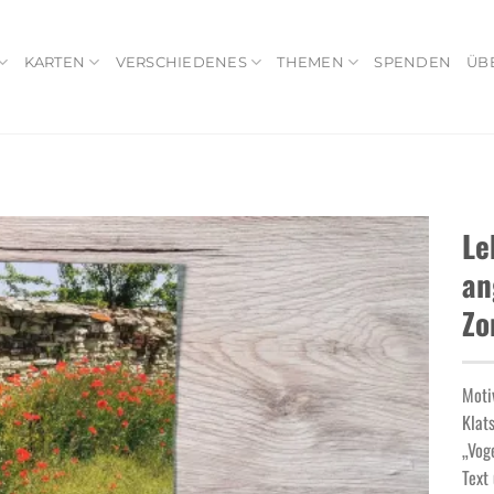
KARTEN
VERSCHIEDENES
THEMEN
SPENDEN
ÜB
Le
an
Zo
Add to
wishlist
Moti
Klat
„Vog
Text 