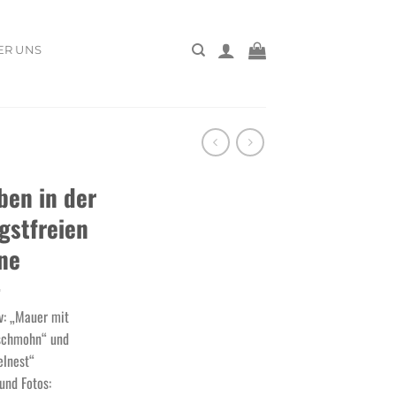
ER UNS
ben in der
gstfreien
ne
v: „Mauer mit
schmohn“ und
elnest“
und Fotos: