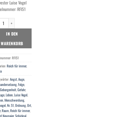
ester Luise Vogel
kelnummer: RFI51
n in der angstfreien Zone Menge
IN DEN
WARENKORB
elnummer:
RFI51
orien:
Reich für immer
,
te
gwörter:
Angst
,
Auge
,
nandersetzung
,
Folge
,
Geborgenheit
,
Gefahr
,
Lage
,
Leben
,
Luise Vogel
,
hen
,
Menschwerdung
,
vogel
,
Nr. 51
,
Ordnung
,
Ort
,
r
,
Raum
,
Reich für immer
,
rd Neumaier
,
Schicksal
,