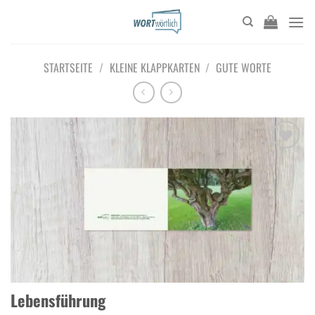
Zum
Inhalt
springen
STARTSEITE
/
KLEINE KLAPPKARTEN
/
GUTE WORTE
Add to
wishlist
Lebensführung