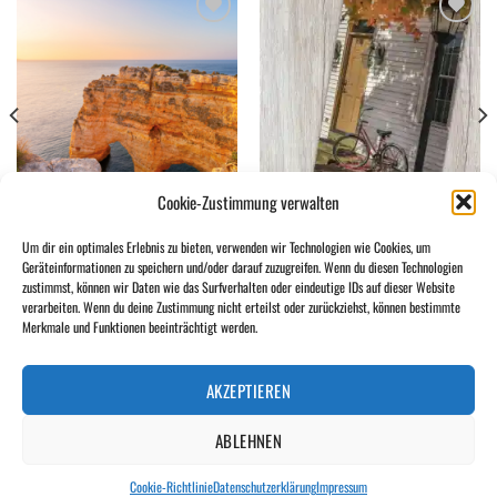
Add to
Add to
wishlist
wishlist
Cookie-Zustimmung verwalten
Um dir ein optimales Erlebnis zu bieten, verwenden wir Technologien wie Cookies, um
GUTE WORTE
LEBENSWORTE
Geräteinformationen zu speichern und/oder darauf zuzugreifen. Wenn du diesen Technologien
Liebe
Heimatluft
zustimmst, können wir Daten wie das Surfverhalten oder eindeutige IDs auf dieser Website
verarbeiten. Wenn du deine Zustimmung nicht erteilst oder zurückziehst, können bestimmte
Merkmale und Funktionen beeinträchtigt werden.
KONTAKT
NEWSLETTER
DATENSCHUTZERKLÄRUNG
IMPRESSUM
COOKIE-RICHTLINIE (EU)
AKZEPTIEREN
Copyright 2026 ©
wort-wörtlich
ABLEHNEN
Cookie-Richtlinie
Datenschutzerklärung
Impressum