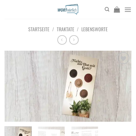
Zum
Inhalt
springen
STARTSEITE
/
TRAKTATE
/
LEBENSWORTE
Add to
wishlist