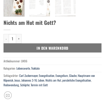
Nichts am Hut mit Gott?
Nichts am Hut mit Gott? Menge
IN DEN WARENKORB
Artikelnummer:
LW06
Kategorien:
Lebensworte
,
Traktate
Schlagwörter:
Carl Zuckermayer
,
Evangelisation
,
Evangelium
,
Glaube
,
Hauptmann von
Köpenick
,
Jesus
,
Johannes 3-16
,
Leben
,
Nichts am Hut
,
persönliche Evangelisation
,
Redewendung
,
Schöpfer
,
Termin mit Gott