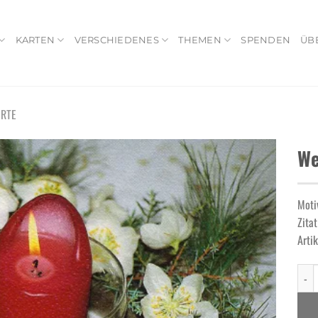
KARTEN
VERSCHIEDENES
THEMEN
SPENDEN
ÜB
RTE
We
Moti
Add to
Zitat
wishlist
Arti
Weih