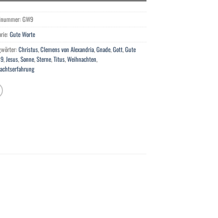
elnummer:
GW9
orie:
Gute Worte
gwörter:
Christus
,
Clemens von Alexandria
,
Gnade
,
Gott
,
Gute
 9
,
Jesus
,
Sonne
,
Sterne
,
Titus
,
Weihnachten
,
achtserfahrung