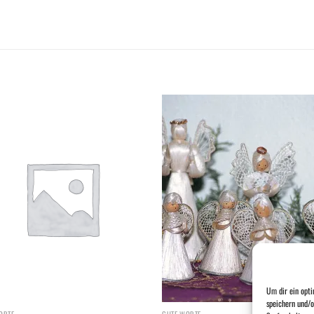
Add to
Add
wishlist
wish
Um dir ein opti
speichern und/o
ORTE
GUTE WORTE