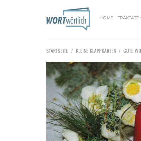
Zum
Inhalt
springen
HOME
TRAKTATE
STARTSEITE
/
KLEINE KLAPPKARTEN
/
GUTE WO