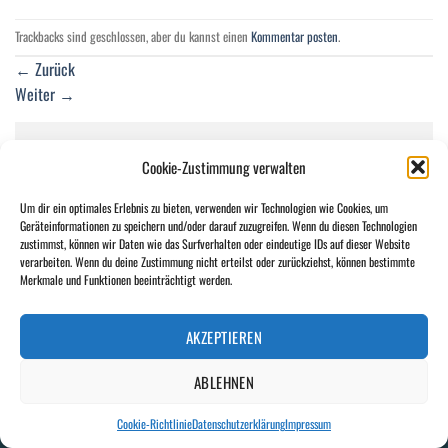
Trackbacks sind geschlossen, aber du kannst einen
Kommentar posten
.
←
Zurück
Weiter
→
Schreibe einen Kommentar
Cookie-Zustimmung verwalten
Du musst
angemeldet
sein, um einen Kommentar abzugeben.
Um dir ein optimales Erlebnis zu bieten, verwenden wir Technologien wie Cookies, um
Geräteinformationen zu speichern und/oder darauf zuzugreifen. Wenn du diesen Technologien
zustimmst, können wir Daten wie das Surfverhalten oder eindeutige IDs auf dieser Website
verarbeiten. Wenn du deine Zustimmung nicht erteilst oder zurückziehst, können bestimmte
Merkmale und Funktionen beeinträchtigt werden.
KONTAKT
NEWSLETTER
DATENSCHUTZERKLÄRUNG
IMPRESSUM
COOKIE-RICHTLINIE (EU)
AKZEPTIEREN
Copyright 2026 ©
wort-wörtlich
ABLEHNEN
Cookie-Richtlinie
Datenschutzerklärung
Impressum