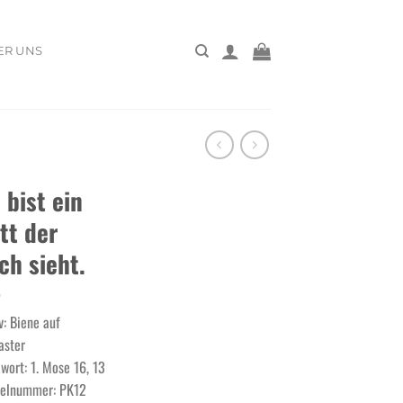
ER UNS
 bist ein
tt der
ch sieht.
v: Biene auf
aster
lwort: 1. Mose 16, 13
kelnummer: PK12