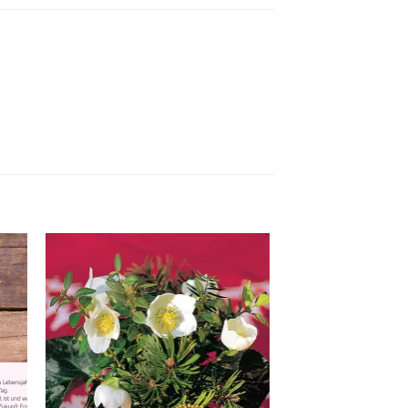
 to
Add to
list
wishlist