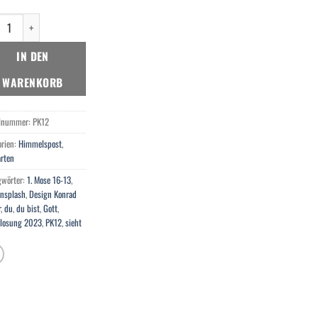
st ein Gott der mich sieht. Menge
IN DEN
WARENKORB
elnummer:
PK12
orien:
Himmelspost
,
arten
gwörter:
1. Mose 16-13
,
Unsplash
,
Design Konrad
r
,
du
,
du bist
,
Gott
,
slosung 2023
,
PK12
,
sieht