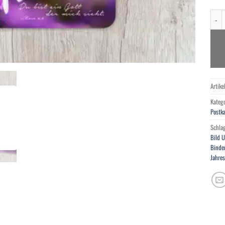
Du bi
Artik
Kateg
Postk
Schla
Bild 
Binde
Jahre