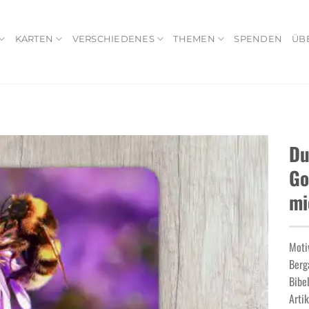
KARTEN
VERSCHIEDENES
THEMEN
SPENDEN
ÜB
Du
Go
mi
Add to
wishlist
Moti
Berg
Bibe
Arti