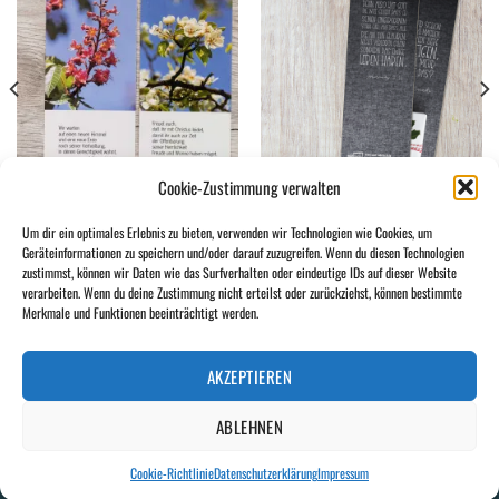
Add to
Add to
wishlist
wishlist
Cookie-Zustimmung verwalten
LESEZEICHEN
LESEZEICHEN
Um dir ein optimales Erlebnis zu bieten, verwenden wir Technologien wie Cookies, um
Lesezeichen „Denn also hat Gott die
Lesezeichen Petrus-Worte 13-24
Geräteinformationen zu speichern und/oder darauf zuzugreifen. Wenn du diesen Technologien
Welt geliebt“
zustimmst, können wir Daten wie das Surfverhalten oder eindeutige IDs auf dieser Website
verarbeiten. Wenn du deine Zustimmung nicht erteilst oder zurückziehst, können bestimmte
Merkmale und Funktionen beeinträchtigt werden.
KONTAKT
NEWSLETTER
DATENSCHUTZERKLÄRUNG
IMPRESSUM
COOKIE-RICHTLINIE (EU)
AKZEPTIEREN
Copyright 2026 ©
wort-wörtlich
ABLEHNEN
Cookie-Richtlinie
Datenschutzerklärung
Impressum