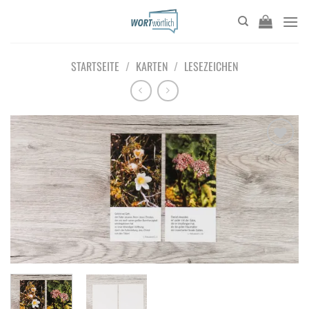
Zum
Inhalt
springen
STARTSEITE
/
KARTEN
/
LESEZEICHEN
Add to
wishlist