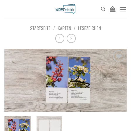
Zum
Inhalt
springen
STARTSEITE
/
KARTEN
/
LESEZEICHEN
Add to
wishlist